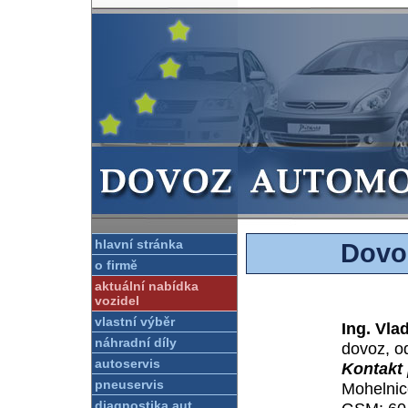
hlavní stránka
Dovo
o firmě
aktuální nabídka
vozidel
vlastní výběr
Ing. Vla
náhradní díly
dovoz, o
autoservis
Kontakt 
pneuservis
Mohelnic
diagnostika aut