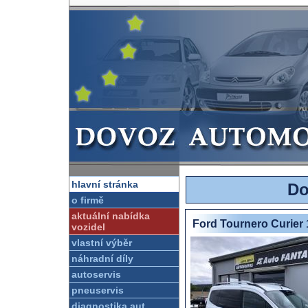
hlavní stránka
Do
o firmě
aktuální nabídka
Ford Tournero Curier 
vozidel
vlastní výběr
náhradní díly
autoservis
pneuservis
diagnostika aut