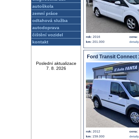
autoškola
zemní práce
odtahová služba
autodoprava
čištění vozidel
rok:
2016
cena:
kontakt
km:
201.000
detaily.
Ford Transit Connect
Poslední aktualizace
7. 8. 2026
rok:
2012
cena:
km:
159.000
detaily.