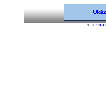
Ukáz
Made by
oldik