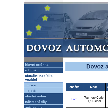
hlavní stránka
Dovoz a
o firmě
aktuální nabídka
vozidel
nové
Značka
Model
ojeté
vlastní výběr
Tournero Curier
Ford
1,5 Diesel
náhradní díly
autoservis