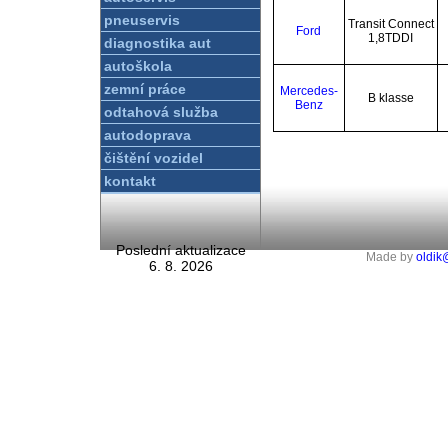
pneuservis
Transit Connect
Ford
1,8TDDI
diagnostika aut
autoškola
zemní práce
Mercedes-
B klasse
Benz
odtahová služba
autodoprava
čištění vozidel
kontakt
Poslední aktualizace
Made by
oldik
6. 8. 2026