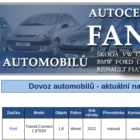
Dovoz automobilů - aktuální n
Rok
Značka
Model
Objem
Palivo
Převodovka
Karose
výroby
Transit Connect
Ford
1,8
diesel
2012
manual
seda
1,8TDDI