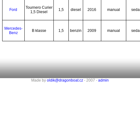
Tournero Curier
Ford
1,5
diesel
2016
manual
seda
1,5 Diesel
Mercedes-
B klasse
1,5
benzin
2009
manual
seda
Benz
Made by
oldik@dragonboat.cz
- 2007 -
admin