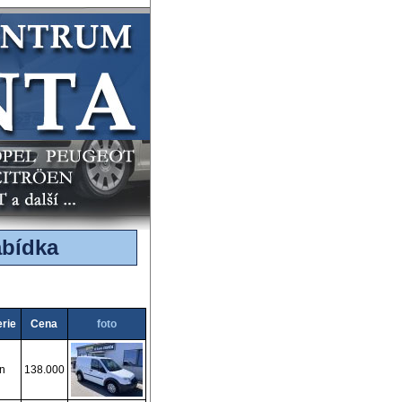
abídka
rie
Cena
foto
n
138.000