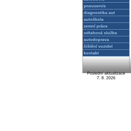
pneuservis
diagnostika aut
autoškola
zemní práce
odtahová služba
autodoprava
čištění vozidel
kontakt
Poslední aktualizace
7. 8. 2026