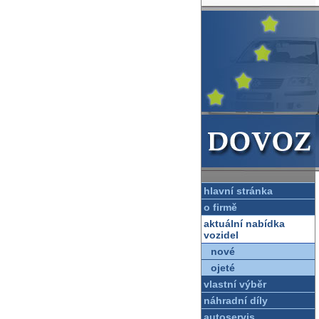
hlavní stránka
o firmě
aktuální nabídka
vozidel
nové
ojeté
vlastní výběr
náhradní díly
autoservis