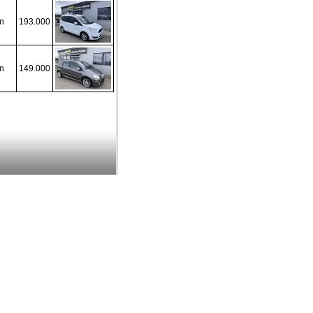
n
193.000
n
149.000